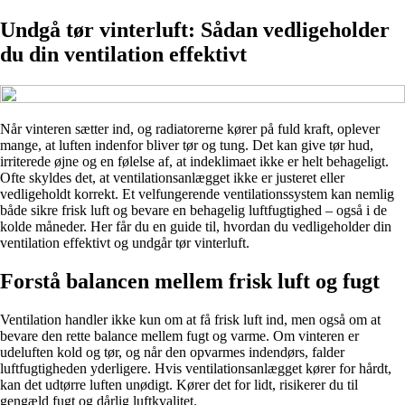
Undgå tør vinterluft: Sådan vedligeholder
du din ventilation effektivt
Når vinteren sætter ind, og radiatorerne kører på fuld kraft, oplever
mange, at luften indenfor bliver tør og tung. Det kan give tør hud,
irriterede øjne og en følelse af, at indeklimaet ikke er helt behageligt.
Ofte skyldes det, at ventilationsanlægget ikke er justeret eller
vedligeholdt korrekt. Et velfungerende ventilationssystem kan nemlig
både sikre frisk luft og bevare en behagelig luftfugtighed – også i de
kolde måneder. Her får du en guide til, hvordan du vedligeholder din
ventilation effektivt og undgår tør vinterluft.
Forstå balancen mellem frisk luft og fugt
Ventilation handler ikke kun om at få frisk luft ind, men også om at
bevare den rette balance mellem fugt og varme. Om vinteren er
udeluften kold og tør, og når den opvarmes indendørs, falder
luftfugtigheden yderligere. Hvis ventilationsanlægget kører for hårdt,
kan det udtørre luften unødigt. Kører det for lidt, risikerer du til
gengæld fugt og dårlig luftkvalitet.