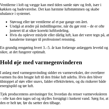
Ventilerne i loft og vægge kan med tiden samle støv og fedt, især i
køkken og badeværelse. Det kan hæmme luftstrømmen og skabe
ubalance i systemet.
Støvsug eller tør ventilerne af et par gange om året.
Undgå at ændre på indstillingerne, når du gør rent – de er ofte
justeret til at sikre korrekt luftfordeling.
Hvis du oplever mislyde eller dårlig luft, kan det være tegn på, at
kanalerne trænger til professionel rensning.
En grundig rengøring hvert 3.–5. år kan forlænge anlæggets levetid og
sikre, at det fungerer optimalt.
Hold øje med varmegenvinderen
I anlæg med varmegenvinding sidder en varmeveksler, der overfører
varmen fra den brugte luft til den friske luft udefra. Hvis den bliver
tilstoppet af støv eller snavs, falder effektiviteten, og du risikerer både
energispild og tør luft.
Tjek producentens anvisninger for, hvordan du renser varmeveksleren
– ofte kan den tages ud og skylles forsigtigt i lunkent vand. Sørg for, at
den er helt tør, før du sætter den tilbage.