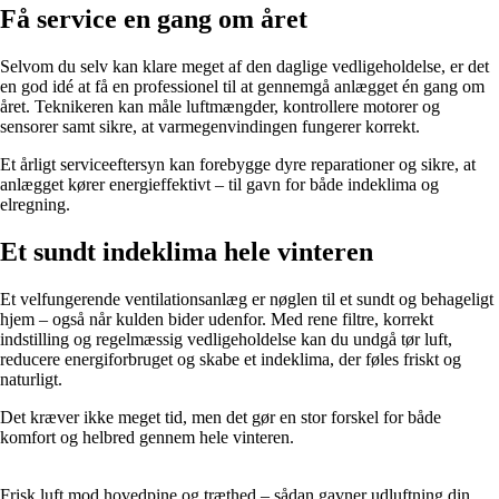
Få service en gang om året
Selvom du selv kan klare meget af den daglige vedligeholdelse, er det
en god idé at få en professionel til at gennemgå anlægget én gang om
året. Teknikeren kan måle luftmængder, kontrollere motorer og
sensorer samt sikre, at varmegenvindingen fungerer korrekt.
Et årligt serviceeftersyn kan forebygge dyre reparationer og sikre, at
anlægget kører energieffektivt – til gavn for både indeklima og
elregning.
Et sundt indeklima hele vinteren
Et velfungerende ventilationsanlæg er nøglen til et sundt og behageligt
hjem – også når kulden bider udenfor. Med rene filtre, korrekt
indstilling og regelmæssig vedligeholdelse kan du undgå tør luft,
reducere energiforbruget og skabe et indeklima, der føles friskt og
naturligt.
Det kræver ikke meget tid, men det gør en stor forskel for både
komfort og helbred gennem hele vinteren.
Frisk luft mod hovedpine og træthed – sådan gavner udluftning din