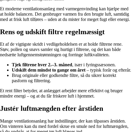
Et moderne ventilationsanlæg med varmegenvinding kan hjælpe med
at holde balancen. Det genbruger varmen fra den brugte luft, samtidig
med at frisk luft tilføres – uden at du mister for meget fugt eller energi.
Rens og udskift filtre regelmæssigt
Et af de vigtigste skridt i vedligeholdelsen er at holde filtrene rene.
Støv, pollen og snavs samler sig hurtigt i filtrene, og det kan både
nedsætte luftgennemstrømningen og forringe luftkvaliteten.
Tjek filtrene hver 2.–3. måned
, især i fyringssæsonen.
Udskift dem mindst to gange om året
– typisk forår og efterår.
Brug originale eller godkendte filtre, så du sikrer korrekt
pasform og filtrering.
Et rent filter betyder, at anlægget arbejder mere effektivt og bruger
mindre energi – og at du får friskere luft i hjemmet.
Justér luftmængden efter årstiden
Mange ventilationsanlæg har indstillinger, der kan tilpasses årstiden.
Om vinteren kan du med fordel skrue en smule ned for luftmængden,
så du undgår, at for meget tør luft blæses ind.